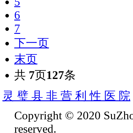
5
6
7
下一页
末页
共
7
页
127
条
灵 璧 县 非 营 利 性 医 院
Copyright © 2020 SuZhou
reserved.